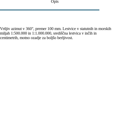
Opis
Vrtljiv azimut v 360°, premer 100 mm. Lestvice v statutnih in morskih
miljah 1:500.000 in 1:1.000.000, središčna lestvica v inčih in
centimetrih, motno ozadje za boljšo berljivost.