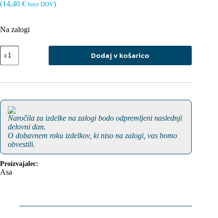
(
14,40
€
)
brez DDV
Na zalogi
CP-
Dodaj v košarico
R
Ploter
z
vrtljivim
kotomerom
količina
Naročila za izdelke na zalogi bodo odpremljeni naslednji
delovni dan.
O dobavnem roku izdelkov, ki niso na zalogi, vas bomo
obvestili.
Proizvajalec:
Asa