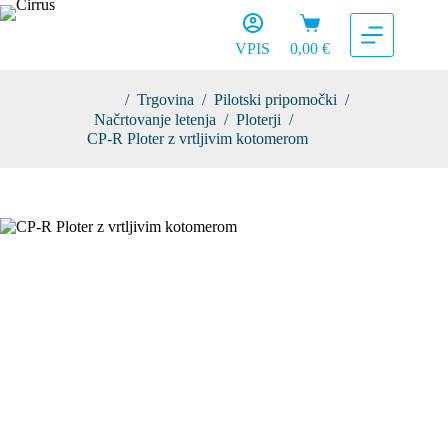
Skip
Shopping
to
cart
content
VPIS
0,00
€
/
Trgovina
/
Pilotski pripomočki
/
Domov
Načrtovanje letenja
/
Ploterji
/
CP-R Ploter z vrtljivim kotomerom