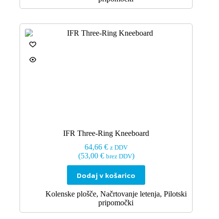
IFR Three-Ring Kneeboard
64,66
€
z DDV
(
53,00
€
)
brez DDV
Dodaj v košarico
Kolenske plošče
,
Načrtovanje letenja
,
Pilotski
pripomočki