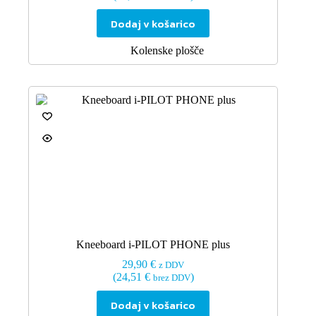
Dodaj v košarico
Kolenske plošče
Kneeboard i-PILOT PHONE plus
29,90
€
z DDV
(
24,51
€
)
brez DDV
Dodaj v košarico