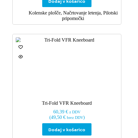
Dodaj v košarico
Kolenske plošče
,
Načrtovanje letenja
,
Pilotski
pripomočki
Tri-Fold VFR Kneeboard
60,39
€
z DDV
(
49,50
€
)
brez DDV
Dodaj v košarico