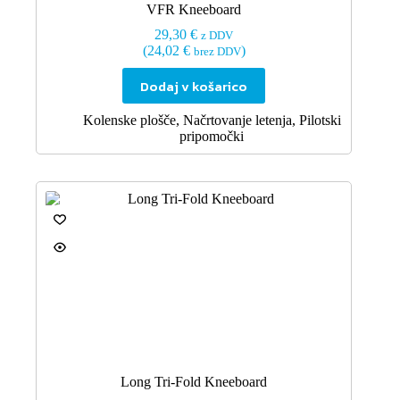
VFR Kneeboard
29,30
€
z DDV
(
24,02
€
)
brez DDV
Dodaj v košarico
Kolenske plošče
,
Načrtovanje letenja
,
Pilotski
pripomočki
Long Tri-Fold Kneeboard