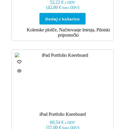
52,22
€
z DDV
(
42,80
€
)
brez DDV
Dodaj v košarico
Kolenske plošče
,
Načrtovanje letenja
,
Pilotski
pripomočki
iPad Portfolio Kneeboard
69,54
€
z DDV
(
57,00
€
)
brez DDV