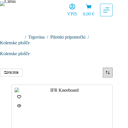
Skip
Shopping
to
cart
content
VPIS
0,00
€
/
Trgovina
/
Pilotski pripomočki
/
Domov
Kolenske plošče
Kolenske plošče
FILTER