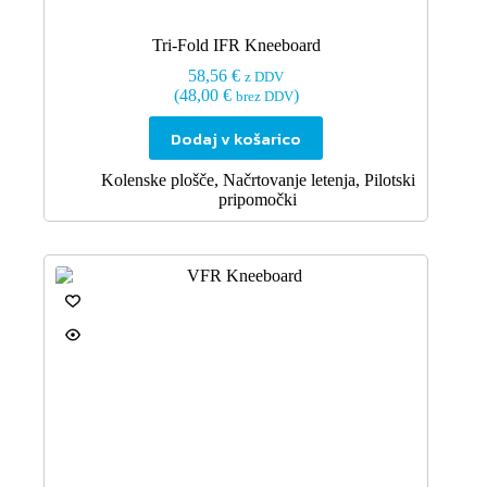
Tri-Fold IFR Kneeboard
58,56
€
z DDV
(
48,00
€
)
brez DDV
Dodaj v košarico
Kolenske plošče
,
Načrtovanje letenja
,
Pilotski
pripomočki