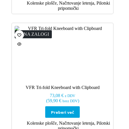
Kolenske plošče
,
Načrtovanje letenja
,
Pilotski
pripomočki
NI NA ZALOGI
VFR Tri-fold Kneeboard with Clipboard
73,08
€
z DDV
(
59,90
€
)
brez DDV
Preberi več
Kolenske plošče
,
Načrtovanje letenja
,
Pilotski
pripomočki