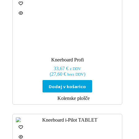
Kneeboard Profi
33,67
€
z DDV
(
27,60
€
)
brez DDV
Dodaj v košarico
Kolenske plošče