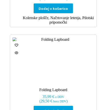
Dodaj v košarico
Kolenske plošče
,
Načrtovanje letenja
,
Pilotski
pripomočki
Folding Lapboard
35,99
€
z DDV
(
29,50
€
)
brez DDV