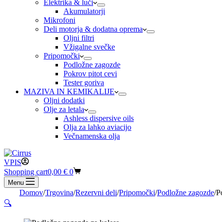
Elektrika & luči
Akumulatorji
Mikrofoni
Deli motorja & dodatna oprema
Oljni filtri
Vžigalne svečke
Pripomočki
Podložne zagozde
Pokrov pitot cevi
Tester goriva
MAZIVA IN KEMIKALIJE
Oljni dodatki
Olje za letala
Ashless dispersive oils
Olja za lahko aviacijo
Večnamenska olja
VPIS
Shopping cart
0,00
€
0
Menu
Domov
/
Trgovina
/
Rezervni deli
/
Pripomočki
/
Podložne zagozde
/
P
🔍