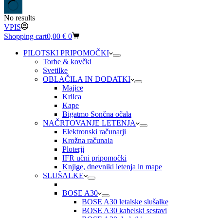
No results
VPIS
Shopping cart
0,00
€
0
PILOTSKI PRIPOMOČKI
Torbe & kovčki
Svetilke
OBLAČILA IN DODATKI
Majice
Krilca
Kape
Bigatmo Sončna očala
NAČRTOVANJE LETENJA
Elektronski računarji
Krožna računala
Ploterji
IFR učni pripomočki
Knjige, dnevniki letenja in mape
SLUŠALKE
BOSE A30
BOSE A30 letalske slušalke
BOSE A30 kabelski sestavi