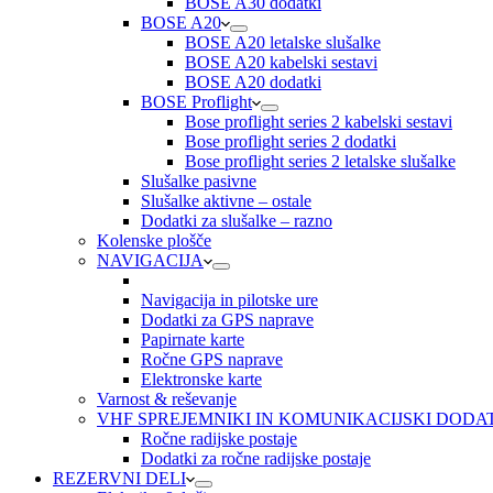
BOSE A30 dodatki
BOSE A20
BOSE A20 letalske slušalke
BOSE A20 kabelski sestavi
BOSE A20 dodatki
BOSE Proflight
Bose proflight series 2 kabelski sestavi
Bose proflight series 2 dodatki
Bose proflight series 2 letalske slušalke
Slušalke pasivne
Slušalke aktivne – ostale
Dodatki za slušalke – razno
Kolenske plošče
NAVIGACIJA
Navigacija in pilotske ure
Dodatki za GPS naprave
Papirnate karte
Ročne GPS naprave
Elektronske karte
Varnost & reševanje
VHF SPREJEMNIKI IN KOMUNIKACIJSKI DODA
Ročne radijske postaje
Dodatki za ročne radijske postaje
REZERVNI DELI