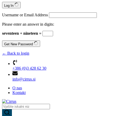
Log In
Username or Email Address
Please enter an answer in digits:
seventeen + nineteen =
Get New Password
← Back to login
+386 (0)3 428 62 30
info@cirrus.si
O nas
Kontakt