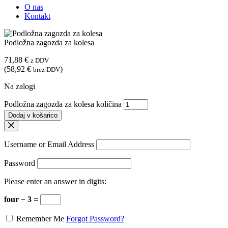
O nas
Kontakt
Podložna zagozda za kolesa
71,88
€
z DDV
(
58,92
€
)
brez DDV
Na zalogi
Podložna zagozda za kolesa količina
Dodaj v košarico
Username or Email Address
Password
Please enter an answer in digits:
four − 3 =
Remember Me
Forgot Password?