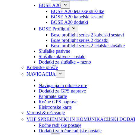
BOSE A20
BOSE A20 letalske slušalke
BOSE A20 kabelski sestavi
BOSE A20 dodatki
BOSE Proflight
Bose proflight series 2 kabelski sestavi
Bose proflight series 2 dodatki
Bose proflight series 2 letalske slušalke
Slušalke pasivne
Slušalke aktivne – ostale
Dodatki za slušalke – razno
Kolenske plošče
NAVIGACIJA
Navigacija in pilotske ure
Dodatki za GPS naprave
Papirnate karte
Ročne GPS naprave
Elektronske karte
Varnost & reševanje
VHF SPREJEMNIKI IN KOMUNIKACIJSKI DODA
Ročne radijske postaje
Dodatki za ročne radijske postaje