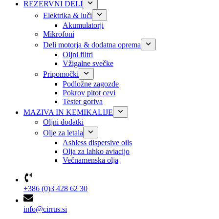
REZERVNI DELI
Elektrika & luči
Akumulatorji
Mikrofoni
Deli motorja & dodatna oprema
Oljni filtri
Vžigalne svečke
Pripomočki
Podložne zagozde
Pokrov pitot cevi
Tester goriva
MAZIVA IN KEMIKALIJE
Oljni dodatki
Olje za letala
Ashless dispersive oils
Olja za lahko aviacijo
Večnamenska olja
+386 (0)3 428 62 30
info@cirrus.si