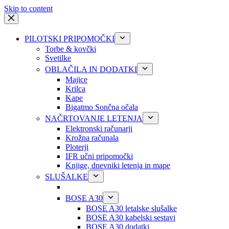
Skip to content
PILOTSKI PRIPOMOČKI
Torbe & kovčki
Svetilke
OBLAČILA IN DODATKI
Majice
Krilca
Kape
Bigatmo Sončna očala
NAČRTOVANJE LETENJA
Elektronski računarji
Krožna računala
Ploterji
IFR učni pripomočki
Knjige, dnevniki letenja in mape
SLUŠALKE
BOSE A30
BOSE A30 letalske slušalke
BOSE A30 kabelski sestavi
BOSE A30 dodatki